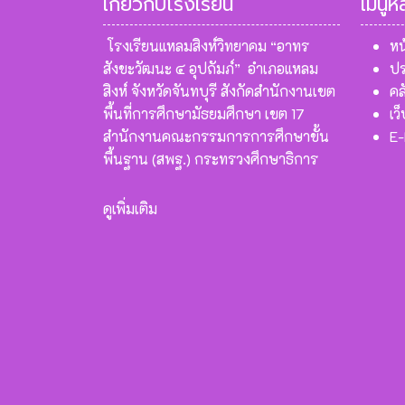
เกี่ยวกับโรงเรียน
เมนูห
โรงเรียนแหลมสิงห์วิทยาคม “อาทร
หน
สังขะวัฒนะ ๔ อุปถัมภ์” อำเภอแหลม
ปร
สิงห์ จังหวัดจันทบุรี สังกัดสำนักงานเขต
คล
พื้นที่การศึกษามัธยมศึกษา เขต 17
เว
สำนักงานคณะกรรมการการศึกษาขั้น
E-
พื้นฐาน (สพฐ.) กระทรวงศึกษาธิการ
ดูเพิ่มเติม