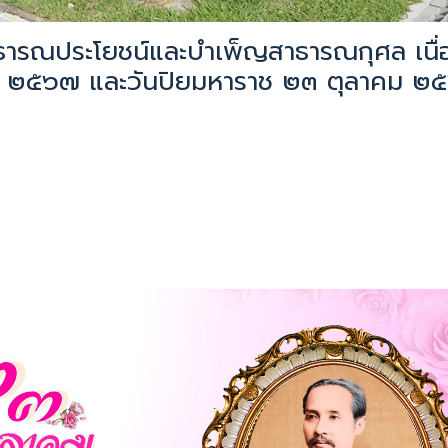
ธารณประโยชน์และบำเพ็ญสาธารณกุศล เนื่
ม ๒๕๖๗ และวันปิยมหาราช ๒๓ ตุลาคม ๒