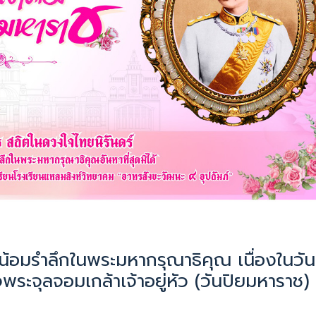
้อมรำลึกในพระมหากรุณาธิคุณ เนื่องในวัน
ะจุลจอมเกล้าเจ้าอยู่หัว (วันปิยมหาราช)