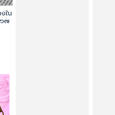
องใน
๕๖๗