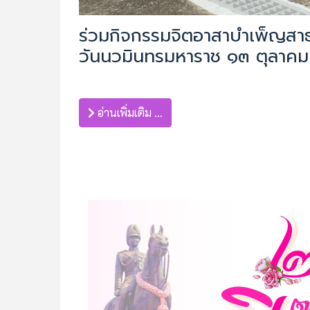
ร่วมกิจกรรมจิตอาสาบำเพ็ญสา
วันนวมินทรมหาราช ๑๓ ตุลาค
อ่านเพิ่มเติม …