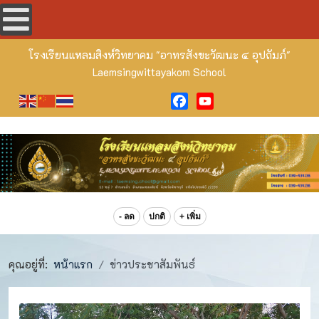
โรงเรียนแหลมสิงห์วิทยาคม
"อาทรสังขะวัฒนะ ๔ อุปถัมภ์"
Laemsingwittayakom School
Facebook
YouTube
- ลด
ปกติ
+ เพิ่ม
คุณอยู่ที่:
หน้าแรก
ข่าวประชาสัมพันธ์